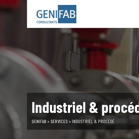
Skip
to
content
Industriel & procé
GENIFAB
>
SERVICES
>
INDUSTRIEL & PROCÉDÉ